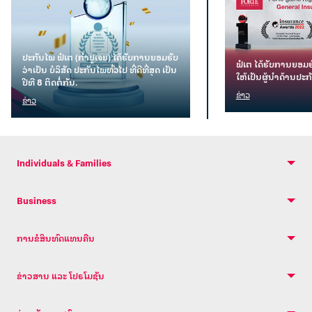
ປະກັນໄພ ຟໍເຕ (ກຳປູເຈຍ) ໄດ້ຮັບການຍອມຮັບ
ຟໍເຕ ໄດ້ຮັບການຍອມ
ວ່າເປັນ ບໍລິສັດ ປະກັນໄພທົ່ວໄປ ທີ່ດີທີ່ສຸດ ເປັນ
ໃຫ້ເປັນຜູ້ນຳດ້ານປະກ
ປີທີ 8 ຕິດຕໍ່ກັນ.
ຂ່າວ
ຂ່າວ
Individuals & Families
Business
ການຂໍສິນທົດແທນຄືນ
ຂ່າວສານ ແລະ ໂປຣໂມຊັນ