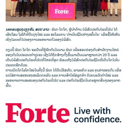
ນະຄອນຫຼວງວຽງຈັນ, ສປປ ລາວ
- ຟໍເຕ-ໂຕໂກ, ຜູ້ນຳດ້ານ ບໍລິສັດປະກັນໄພທົ່ວໄປ ໄດ້
ເຜີຍໂສມ ໂລໂກ້ທີ່ປັບປຸງໃໝ່ ແລະ ສະໂລແກນ 'ດໍາເນີນຊີວິດຢ່າງໝັ້ນໃຈ.' ເພື່ອຊີ້ໃຫ້ເຫັນ
ເຖິງໄລຍະຕໍ່ໄປຂອງການຂະຫຍາຍຕົວຂອງບໍລິສັດ.
ດຽວນີ້ ຟໍເຕ-ໂຕໂກ ຈະເປັນທີ່ຮູ້ຈັກກັນໃນນາມ ຟໍເຕ ເພື່ອສອດຄ່ອງກັບສໍານັກງານໃຫຍ່
ຂອງຕົນໃນປະເທດກໍາປູເຈຍ ເຊິ່ງໄດ້ຖືກສ້າງຕັ້ງຂຶ້ນມາເປັນເວລາຫຼາຍກວ່າ 20 ປີ ແລະ
ເປັນບໍລິສັດປະກັນໄພທົ່ວໄປທີ່ໃຫຍ່ທີ່ສຸດ ພ້ອມທັງບໍລິສັດປະກັນໄພຊີວິດທີ່ເຕີບໂຕໄວໃນ
ປະເທດອີກດ້ວຍ.
ການເປີດໂຕໂລໂກໃໝ່ໃນຄັ້ງນີ້ ຟໍເຕ ໄດ້ປັບວິໄສທັດ, ພາລະກິດ ແລະ ຄຸນຄ່າຂອງຕົນ ເພື່ອ
ແນ່ໃສ່ການສະໜອງຜະລິດຕະພັນ ແລະ ການເອົາໃຈໃສ່ລູກຄ້າ ດ້ວຍນະວັດກໍາໃໝ່ ແລະ
ຂະຫຍາຍການສະໜອງປະກັນໄພທົ່ວໄປ ແລະ ປະກັນໄພຊີວິດໃນຕະຫຼາດອື່ນໆຂອງພາກ
ພື້ນ.