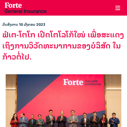
ວັນອັງຄານ 10 ມັງກອນ 2023
ຟໍເຕ-ໂຕໂກ ເປີດໂຕໂລໂກ້ໃໝ່ ເພື່ອສະແດງ
ເຖິງການວິວັດທະນາການຂອງບໍລິສັດ ໃນ
ກ້າວຕໍ່ໄປ.