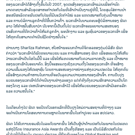
ຂອງພວກເຮົາໄດ້ສ້າງຕັ້ງຂຶ້ນໃນປີ 2007, ຈຸດປະສົງຂອງພວກເຮົາແມ່ນເພື່ອກໍານົດ
ມາດຕະຖານສໍາລັບອຸດສາຫະກໍາປະກັນໄພທີ່ເຮົາດຳເນີນງານຢູ່ທີ່ນີ້, ໂດຍສຸມໃສ່ການນໍາ
ສະເໜີຜະລິດຕະພັນປະກັນໄພທີ່ມີນະວັດກໍາໃໝ່ ແລະ ແທດເໝາະກັບກຸ່ມເປົ້າໝາຍ
ແລະ ການບໍລິການລູກຄ້າທີ່ດີຂຶ້ນກວ່າເກົ່າ. ພວກເຮົາໃນນາມຄະນະຜູ້ບໍລິຫານຂອງ ຟໍເຕ
ລາວ ໃຫ້ຄຳໝັ້ນສັນຍາວ່າ ນັບຈາກນີ້ເປັນຕົ້ນໄປ ພວກເຮົາຈະພະຍາຍາມສະຫນອງ
ປະສົບການທີ່ດີກວ່າເກົ່າໃຫ້ແກ່ລູກຄ້າ, ພະນັກງານ ແລະ ຊຸມຊົນລາວຂອງພວກເຮົາ ເພື່ອ
ໃຫ້ທຸກຄົນສາມາດດໍາເນີນຊີວິດຢ່າງໝັ້ນໃຈ."
ທ່ານ​ນາງ Sharliza Rahman, ຫົວ​ໜ້າ​ພະແນກ​ດ້ານ​ດິ​ຈິ​ຕອລຂອງກຸ່ມບໍລິສັດ ຟໍເຕ
ກ່າວ​ວ່າ “ພວກ​ເຮົາ​ໄດ້​ພັດ​ທະ​ນາແບຣນ ​ແລະ ​ການສື່ສານ​ຂອງ ຟໍເຕ ເພື່ອ​ສະ​ແດງ​ໃຫ້​ເຫັນ​
ວ່າ​ພວກ​ເຮົາ​ເປັນ​ໃຜ​ໃນ​ມື້​ນີ້ ແລະ ​ເພື່ອໃຫ້ແທດເໝາະກັບຄວາມຄາດຫວັງ ແລະ ເປົ້າໝາຍ​
ຂອງ​ພວກ​ເຮົາ​ໃນ​ອະ​ນາ​ຄົດ. ສິ່ງນີ້ຈະສະແດງເຖິງຄວາມຕັ້ງໃຈຂອງພວກເຮົາ ທີ່ຈະສ້າງ
ຄວາມເຂັ້ມແຂງໃຫ້ປະຊາຊົນ ໂດຍການສະໜອງຕາໜ່າງແຫ່ງຄວາມປອດໄພ ໃຫ້ທຸກຄົນ
ເພື່ອສ້າງຄວາມກ້າຫານໃນການທີ່ຈະບັນລຸຄວາມປາຖະຫນາຂອງເຂົາເຈົ້າ. ການປັບປຸງ
ແບຣນຂອງພວກເຮົາໄດ້ດຳເນີນງານຢ່າງລະອຽດ ແຕ່ກໍຍັງຄົງຄວາມຮັກສາຄວາມເປັນໂຕ
ຂອງໂຕເງ ແລະ ປະຫວັດສາດຂອງພວກເຮົາໄວ້ ເພື່ອໃຫ້ແບຣນຂອງພວກເຮົາມີເອກະລັກ
ແລະ ຄວາມໜັ້ນໃຈ."
ໃນເດືອນຕໍ່ໆໄປ ຟໍເຕ ຈະເປີດຕົວເອກະລັກທີ່ປັບປຸງໃຫມ່ຕາມສະຖານທີ່ຕ່າງໆ ແລະ
ຈະດໍາເນີນການໂຄສະນາການຕະຫຼາດໃນພາກພື້ນໃນກໍາປູເຈຍ ແລະ ສປປລາວ.
ຟໍເຕ ໄດ້ຮັບການຍອມຮັບໃນລະດັບພາກພື້ນ ໃຫ້ເປັນຜູ້ນຳດ້ານປະກັນໄພພາຍໃນປະເທດ
ແຫ່ງປີໂດຍ Insurance Asia Awards ເປັນຄັ້ງທີສອງ ແລະ ເປັນບໍລິສັດປະກັນໄພ
ທົ່ວໄປທີ່ດີທີ່ສຸດໃນ ປະເທດ ກໍາປູເຈຍ ທີ່ຖືກຮັບຮອງໂດຍ Global Banking and