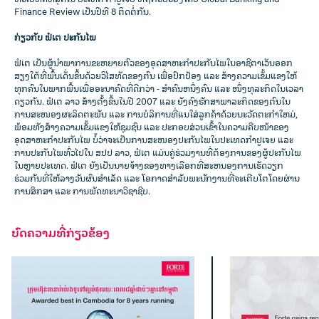
Finance Review ເປັນປີທີ 8 ຕິດຕໍ່ກັນ.
ກ່ຽວກັບ ຟໍເຕ ປະກັນໄພ
ຟໍເຕ ເປັນຜູ້ນໍາພາການຂະຫຍາຍຕົວຂອງອຸດສາຫະກໍາປະກັນໄພໃນອາຊີຕາເວັນອອກ
ສຽງໃຕ້ທີ່ພົ້ນເດັ່ນຂຶ້ນດ້ວຍວິໄສທັດຂອງຕົນ ເພື່ອປົກປ້ອງ ແລະ ສ້າງຄວາມເຂັ້ມແຂງໃຫ້
ທຸກຄົນໃນພາກພື້ນເພື່ອອະນາຄົດທີ່ດີກວ່າ - ສຳຄົນຫນຶ່ງຄົນ ແລະ ໜຶ່ງທຸລະກິດໃນເວລາ
ດຽວກັນ. ຟໍເຕ ລາວ ສ້າງຕັ້ງຂຶ້ນໃນປີ 2007 ແລະ ຍັງຄົງຮັກສາພາລະກິດຂອງຕົນໃນ
ການສະໜອງຜະລິດຕະພັນ ແລະ ການບໍລິການທີ່ແນໃສ່ລູກຄ້າດ້ວຍນະວັດຕະກໍາໃຫມ່,
ພ້ອມທັງສ້າງຄວາມເຂັ້ມແຂງໃຫ້ຊຸມຊົນ ແລະ ປະກອບສ່ວນເຂົ້າໃນຄວາມຄືບໜ້າຂອງ
ອຸດສາຫະກຳປະກັນໄພ ບໍ້ວ່າຈະເປັນການສະໜອງປະກັນໄພໃນປະເທດກໍາປູເຈຍ ແລະ
ການປະກັນໄພທົ່ວໄປໃນ ສປປ ລາວ, ຟໍເຕ ແມ່ນຄູ່ຮ່ວມງານທີ່ຕ້ອງການຂອງຜູ້ປະກັນໄພ
ໃນຫຼາຍປະເທດ. ຟໍເຕ ຍັງເປັນນາຍຈ້າງຂອງທາງເລືອກທີ່ສະຫນອງການເຮັດວຽກ
ຮ່ວມກັນທີ່ໃຫ້ລາງວັນຜົນສໍາເລັດ ແລະ ໂອກາດສໍາລັບພະນັກງານທີ່ຈະເຕີບໂຕໂດຍຜ່ານ
ການສຶກສາ ແລະ ການພັດທະນາວິຊາຊີບ.
ບົດຄວາມທີ່ກ່ຽວຂ້ອງ