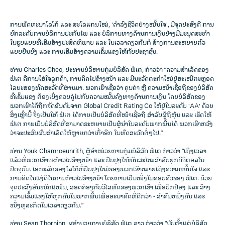
ການພັດທະນາໂລໂກ້ ແລະ ສະໂລແກນໃໝ່, 'ດໍາລົງຊີວິດຢ່າງໝັ້ນໃຈ', ມີຈຸດປະສົງຄື ການ
ຍົກລະດັບການບໍລິການປະກັນໄພ ແລະ ບໍລິການທາງດ້ານການເງິນຢ່າງມີມະນຸດສະທໍາ
ໃນຮູບແບບທີ່ເສີມສ້າງປະສິດທິພາບ ແລະ ໃນເວລາດຽວກັນກໍ ສ້າງການຂະຫຍາຍຕົວ
ແບບຍືນຍົງ ແລະ ການເສີມສ້າງຄວາມເຂັ້ມແຂງໃຫ້ກັບປະຊາຊົນ.
ທ່ານ Charles Cheo, ປະທານບໍລິຫານກຸ່ມບໍລິສັດ ຟໍເຕ, ກ່າວວ່າ “ຄວາມສຳເລັດຂອງ
ຟໍເຕ ຄືການໃສ່ໃຈລູກຄ້າ, ການຄິດໄປຂ້າງໜ້າ ແລະ ມີນະວັດຕະກໍາໃໝ່ຢູ່ສະເໝີຕະຫຼອດ
ໄລຍະສອງທົດສະວັດທີ່ຜ່ານມາ. ພວກເຮົາເຊື່ອວ່າ ຄຸນຄ່າ ຫຼື ຄວາມໜ້າເຊື່ອຖືຂອງບໍລິສັດ
ທີ່ເຂັ້ມແຂງ ຕ້ອງເບິ່ງຄວບຄູ່ໄປກັບຄວາມໝັ້ນຄົງທາງດ້ານການເງິນ ໂດຍບໍລິສັດຂອງ
ພວກເຮົາໄດ້ຖືກຈັດອັນດັບຈາກ Global Credit Rating Co ໃຫ້ຢູ່ໃນລະດັບ 'AA' ດ້ວຍ
ສິ່ງເຫຼົ່ານີ້ ຈຶ່ງເປັນໃຫ້ ຟໍເຕ ໄດ້ກາຍເປັນບໍລິສັດທີ່ໜ້າເຊື່ອຖື ສຳລັບຜູ້ຖືຫຸ້ນ ແລະ ເຮັດໃຫ້
ຟໍເຕ ກາຍເປັນບໍລິສັດທີ່ສາມາດຂະຫຍາຍເປັນຜູ້ນຳໃນລະດັບພາກພື້ນໄດ້ ພວກເຮົາຫວັງ
ວ່າຈະປະສົບຜົນສຳເລັດໃຫ້ຫຼາຍກວ່າເກົ່າອີກ ໃນທົດສະວັດຕໍ່ໆໄປ.”
ທ່ານ Youk Chamroeunrith, ຜູ້ອຳໜ່ວຍການກຸ່ມບໍລິສັດ ຟໍເຕ ກ່າວວ່າ “ເຖິງເວລາ
ແລ້ວທີ່ພວກເຮົາຈະກ້າວໄປຂ້າງໜ້າ ແລະ ປັບປຸງໃຫ້ທັນສະໄໝສຳລັບຍຸກດິຈິຕອລໃນ
ປັດຈຸບັນ. ເອກະລັກຂອງໂລໂກ້ທີ່ປັບປຸງໃໝ່ຂອງພວກເຮົາໝາຍເຖິງຄວາມໝັ້ນໃຈ ແລະ
ການຄິດໃນແງ່ດີໃນການກ້າວໄປຂ້າງໜ້າ ໂດຍການເປັນໜຶ່ງໃນຄອບຄົວຂອງ ຟໍເຕ. ດ້ວຍ
ຈຸດປະສົງອັນໜັກແໜ້ນ, ສອດຄ່ອງກັບວິໄສທັດຂອງພວກເຮົາ ເພື່ອປົກປ້ອງ ແລະ ສ້າງ
ຄວາມເຂັ້ມແຂງໃຫ້ທຸກຄົນໃນພາກພື້ນເພື່ອອະນາຄົດທີ່ດີກວ່າ - ສຳຄົນຫນຶ່ງຄົນ ແລະ
ໜຶ່ງທຸລະກິດໃນເວລາດຽວກັນ.”
ທ່ານ Sean Thorninn, ຜູອຳນວຍການບໍລິສັດ ຟໍເຕ ລາວ ກ່າວວ່າ “ນັບຕັ້ງແຕ່ບໍລິສັດ