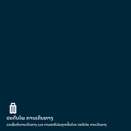
ປະກັນໄພ ການເດີນທາງ
ມ່ວນຊື່ນກັບການເດີນທາງ ແລະ ການຜະຈົນໄພຫຼາຍຂຶ້ນດ້ວຍ ປະກັນໄພ ການເດີນທາງ