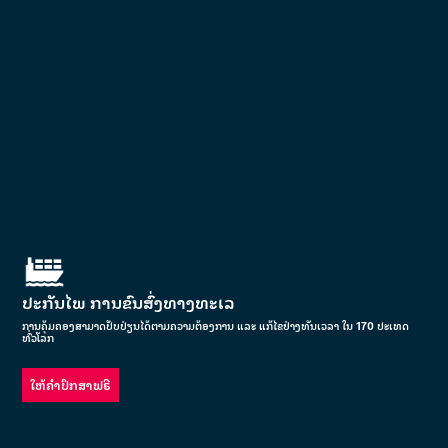
ປະກັນໄພ ການຂົນສົ່ງທາງທະເລ
ການຄຸ້ມຄອງສາມາດປັບປ່ຽນໄດ້ຕາມຄວາມຕ້ອງການ ແລະ ແກ້ໄຂຢ່າງທັນເວລາ ໃນ 170 ປະເທດ
ທົ່ວໂລກ
ໃຫ້ຄຳປຶກສາຟຣີ